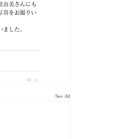
桂由美さんにも
写真をお撮りい
いました。
See All